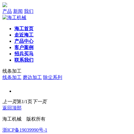
产品
新闻
我们
海工首页
走近海工
产品中心
客户案例
招兵买马
联系我们
线条加工
线条加工
磨边加工
除尘系列
上一页
第1/1页
下一页
返回顶部
海工机械 版权所有
浙ICP备19039990号-1